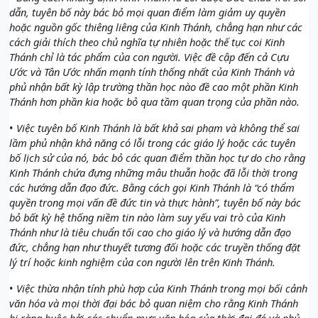
dẫn, tuyên bố này bác bỏ mọi quan điểm làm giảm uy quyền
hoặc nguồn gốc thiêng liêng của Kinh Thánh, chẳng hạn như các
cách giải thích theo chủ nghĩa tự nhiên hoặc thế tục coi Kinh
Thánh chỉ là tác phẩm của con người. Việc đề cập đến cả Cựu
Ước và Tân Ước nhấn mạnh tính thống nhất của Kinh Thánh và
phủ nhận bất kỳ lập trường thần học nào đề cao một phần Kinh
Thánh hơn phần kia hoặc bỏ qua tầm quan trọng của phần nào.
•
Việc tuyên bố Kinh Thánh là bất khả sai phạm và không thể sai
lầm phủ nhận khả năng có lỗi trong các giáo lý hoặc các tuyên
bố lịch sử của nó, bác bỏ các quan điểm thần học tự do cho rằng
Kinh Thánh chứa đựng những mâu thuẫn hoặc đã lỗi thời trong
các hướng dẫn đạo đức. Bằng cách gọi Kinh Thánh là “có thẩm
quyền trong mọi vấn đề đức tin và thực hành”, tuyên bố này bác
bỏ bất kỳ hệ thống niềm tin nào làm suy yếu vai trò của Kinh
Thánh như là tiêu chuẩn tối cao cho giáo lý và hướng dẫn đạo
đức, chẳng hạn như thuyết tương đối hoặc các truyền thống đặt
lý trí hoặc kinh nghiệm của con người lên trên Kinh Thánh.
•
Việc thừa nhận tính phù hợp của Kinh Thánh trong mọi bối cảnh
văn hóa và mọi thời đại bác bỏ quan niệm cho rằng Kinh Thánh
bị ràng buộc bởi các chuẩn mực văn hóa của thời đại đó và phủ