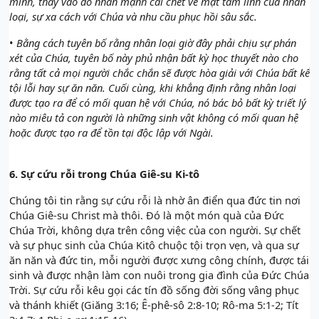
mình, thay vào đó nhấn mạnh cái chết về mặt tâm linh của nhân
loại, sự xa cách với Chúa và nhu cầu phục hồi sâu sắc.
•
Bằng cách tuyên bố rằng nhân loại giờ đây phải chịu sự phán
xét của Chúa, tuyên bố này phủ nhận bất kỳ học thuyết nào cho
rằng tất cả mọi người chắc chắn sẽ được hòa giải với Chúa bất kể
tội lỗi hay sự ăn năn. Cuối cùng, khi khẳng định rằng nhân loại
được tạo ra để có mối quan hệ với Chúa, nó bác bỏ bất kỳ triết lý
nào miêu tả con người là những sinh vật không có mối quan hệ
hoặc được tạo ra để tồn tại độc lập với Ngài.
6.
Sự cứu rỗi trong Chúa Giê-su Ki-tô
Chúng tôi tin rằng sự cứu rỗi là nhờ ân điển qua đức tin nơi
Chúa Giê-su Christ mà thôi. Đó là một món quà của Đức
Chúa Trời, không dựa trên công việc của con người. Sự chết
và sự phục sinh của Chúa Kitô chuộc tội trọn vẹn, và qua sự
ăn năn và đức tin, mỗi người được xưng công chính, được tái
sinh và được nhận làm con nuôi trong gia đình của Đức Chúa
Trời. Sự cứu rỗi kêu gọi các tín đồ sống đời sống vâng phục
và thánh khiết (Giăng 3:16; Ê-phê-sô 2:8-10; Rô-ma 5:1-2; Tít