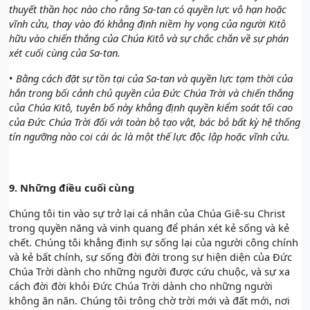
thuyết thần học nào cho rằng Sa-tan có quyền lực vô hạn hoặc
vĩnh cửu, thay vào đó khẳng định niềm hy vọng của người Kitô
hữu vào chiến thắng của Chúa Kitô và sự chắc chắn về sự phán
xét cuối cùng của Sa-tan.
•
Bằng cách đặt sự tồn tại của Sa-tan và quyền lực tạm thời của
hắn trong bối cảnh chủ quyền của Đức Chúa Trời và chiến thắng
của Chúa Kitô, tuyên bố này khẳng định quyền kiểm soát tối cao
của Đức Chúa Trời đối với toàn bộ tạo vật, bác bỏ bất kỳ hệ thống
tín ngưỡng nào coi cái ác là một thế lực độc lập hoặc vĩnh cửu.
9.
Những điều cuối cùng
Chúng tôi tin vào sự trở lại cá nhân của Chúa Giê-su Christ
trong quyền năng và vinh quang để phán xét kẻ sống và kẻ
chết. Chúng tôi khẳng định sự sống lại của người công chính
và kẻ bất chính, sự sống đời đời trong sự hiện diện của Đức
Chúa Trời dành cho những người được cứu chuộc, và sự xa
cách đời đời khỏi Đức Chúa Trời dành cho những người
không ăn năn. Chúng tôi trông chờ trời mới và đất mới, nơi