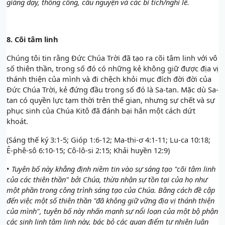
giảng dạy, thông công, cầu nguyện và các bí tích/nghi lễ.
8.
Cõi tâm linh
Chúng tôi tin rằng Đức Chúa Trời đã tạo ra cõi tâm linh với vô
số thiên thần, trong số đó có những kẻ không giữ được địa vị
thánh thiện của mình và đi chệch khỏi mục đích đời đời của
Đức Chúa Trời, kẻ đứng đầu trong số đó là Sa-tan.
Mặc dù Sa-
tan có quyền lực tạm thời trên thế gian, nhưng sự chết và sự
phục sinh của Chúa Kitô đã đánh bại hắn một cách dứt
khoát.
(Sáng thế ký 3:1-5; Gióp 1:6-12; Ma-thi-ơ 4:1-11; Lu-ca 10:18;
Ê-phê-sô 6:10-15; Cô-lô-si 2:15; Khải huyền 12:9)
•
Tuyên bố này khẳng định niềm tin vào sự sáng tạo "cõi tâm linh
của các thiên thần" bởi Chúa, thừa nhận sự tồn tại của họ như
một phần trong công trình sáng tạo của Chúa. Bằng cách đề cập
đến việc một số thiên thần "đã không giữ vững địa vị thánh thiện
của mình", tuyên bố này nhấn mạnh sự nổi loạn của một bộ phận
các sinh linh tâm linh này, bác bỏ các quan điểm tự nhiên luận