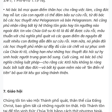
3:4-7; 1 Phi-e-rơ 1:15-16).
•
Nó bác bỏ mọi quan điểm thần học cho rằng việc làm, công đức
hay nỗ lực của con người có thể đảm bảo sự cứu rỗi, từ đó bác
bỏ các học thuyết như Pelagianism và bán Pelagianism. Nó cũng
phủ nhận rằng bất kỳ hệ thống tôn giáo hay tín ngưỡng nào
ngoài đức tin vào Chúa Giê-su Ki-tô là đủ để được cứu rỗi, mâu
thuẫn với chủ nghĩa phổ quát và các quan điểm đa nguyên đề
xuất nhiều con đường dẫn đến sự cứu rỗi. Hơn nữa, nó phản đối
các học thuyết phủ nhận sự đầy đủ của cái chết và sự phục sinh
của Chúa Ki-tô, chẳng hạn như những học thuyết đòi hỏi sự hy
sinh hoặc người trung gian bổ sung. Cuối cùng, nó bác bỏ chủ
nghĩa chống luật pháp—cho rằng các Kitô hữu không bị ràng
buộc bởi luật đạo đức—và bất kỳ quan niệm nào về “ân điển rẻ
tiền” bỏ qua lời kêu gọi sống thánh thiện.
7.
Giáo hội
Chúng tôi tin vào Hội Thánh phổ quát, thân thể của Đấng
Christ, bao gồm tất cả những người tin thật. Hội Thánh tồn
tại để tôn vinh Đức Chúa Trời bằng cách thờ phượng Ngài,