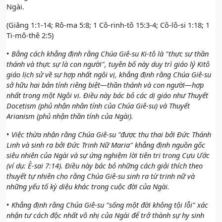
Ngài.
(Giăng 1:1-14; Rô-ma 5:8; 1 Cô-rinh-tô 15:3-4; Cô-lô-si 1:18; 1
Ti-mô-thê 2:5)
•
Bằng cách khẳng định rằng Chúa Giê-su Ki-tô là "thực sự thần
thánh và thực sự là con người", tuyên bố này duy trì giáo lý Kitô
giáo lịch sử về sự hợp nhất ngôi vị, khẳng định rằng Chúa Giê-su
sở hữu hai bản tính riêng biệt—thần thánh và con người—hợp
nhất trong một Ngôi vị. Điều này bác bỏ các dị giáo như Thuyết
Docetism (phủ nhận nhân tính của Chúa Giê-su) và Thuyết
Arianism (phủ nhận thần tính của Ngài).
•
Việc thừa nhận rằng Chúa Giê-su "được thụ thai bởi Đức Thánh
Linh và sinh ra bởi Đức Trinh Nữ Maria" khẳng định nguồn gốc
siêu nhiên của Ngài và sự ứng nghiệm lời tiên tri trong Cựu Ước
(ví dụ: Ê-sai 7:14). Điều này bác bỏ những cách giải thích theo
thuyết tự nhiên cho rằng Chúa Giê-su sinh ra từ trinh nữ và
những yếu tố kỳ diệu khác trong cuộc đời của Ngài.
•
Khẳng định rằng Chúa Giê-su "sống một đời không tội lỗi" xác
nhận tư cách độc nhất vô nhị của Ngài để trở thành sự hy sinh