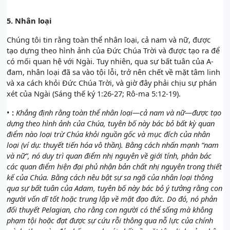
5.
Nhân loại
Chúng tôi tin rằng toàn thể nhân loại, cả nam và nữ, được
tạo dựng theo hình ảnh của Đức Chúa Trời và được tạo ra để
có mối quan hệ với Ngài. Tuy nhiên, qua sự bất tuân của A-
đam, nhân loại đã sa vào tội lỗi, trở nên chết về mặt tâm linh
và xa cách khỏi Đức Chúa Trời, và giờ đây phải chịu sự phán
xét của Ngài (Sáng thế ký 1:26-27; Rô-ma 5:12-19).
•
:
Khẳng định rằng toàn thể nhân loại—cả nam và nữ—được tạo
dựng theo hình ảnh của Chúa, tuyên bố này bác bỏ bất kỳ quan
điểm nào loại trừ Chúa khỏi nguồn gốc và mục đích của nhân
loại (ví dụ: thuyết tiến hóa vô thần). Bằng cách nhấn mạnh “nam
và nữ”, nó duy trì quan điểm nhị nguyên về giới tính, phản bác
các quan điểm hiện đại phủ nhận bản chất nhị nguyên trong thiết
kế của Chúa. Bằng cách nêu bật sự sa ngã của nhân loại thông
qua sự bất tuân của Adam, tuyên bố này bác bỏ ý tưởng rằng con
người vốn dĩ tốt hoặc trung lập về mặt đạo đức. Do đó, nó phản
đối thuyết Pelagian, cho rằng con người có thể sống mà không
phạm tội hoặc đạt được sự cứu rỗi thông qua nỗ lực của chính