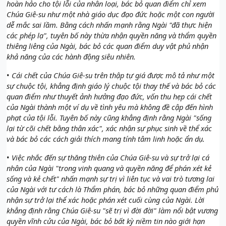
hoàn hảo cho tội lỗi của nhân loại, bác bỏ quan điểm chỉ xem
Chúa Giê-su như một nhà giáo dục đạo đức hoặc một con người
dễ mắc sai lầm. Bằng cách nhấn mạnh rằng Ngài "đã thực hiện
các phép lạ", tuyên bố này thừa nhận quyền năng và thẩm quyền
thiêng liêng của Ngài, bác bỏ các quan điểm duy vật phủ nhận
khả năng của các hành động siêu nhiên.
•
Cái chết của Chúa Giê-su trên thập tự giá được mô tả như một
sự chuộc tội, khẳng định giáo lý chuộc tội thay thế và bác bỏ các
quan điểm như thuyết ảnh hưởng đạo đức, vốn thu hẹp cái chết
của Ngài thành một ví dụ về tình yêu mà không đề cập đến hình
phạt của tội lỗi. Tuyên bố này cũng khẳng định rằng Ngài "sống
lại từ cõi chết bằng thân xác", xác nhận sự phục sinh về thể xác
và bác bỏ các cách giải thích mang tính tâm linh hoặc ẩn dụ.
•
Việc nhắc đến sự thăng thiên của Chúa Giê-su và sự trở lại cá
nhân của Ngài "trong vinh quang và quyền năng để phán xét kẻ
sống và kẻ chết" nhấn mạnh sự trị vì liên tục và vai trò tương lai
của Ngài với tư cách là Thẩm phán, bác bỏ những quan điểm phủ
nhận sự trở lại thể xác hoặc phán xét cuối cùng của Ngài. Lời
khẳng định rằng Chúa Giê-su "sẽ trị vì đời đời" làm nổi bật vương
quyền vĩnh cửu của Ngài, bác bỏ bất kỳ niềm tin nào giới hạn