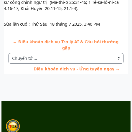
sự công chính ngự trị. (Ma-thi-ơ 25:31-46; 1 Tê-sa-lô-ni-ca
4:16-17; Khải Huyền 20:11-15; 21:1-4).
Sửa lần cuối: Thứ Sáu, 18 tháng 7 2025, 3:46 PM
← Điều khoản dịch vụ Trợ lý AI & Câu hỏi thường 
gặp
Chuyển tới...
Điều khoản dịch vụ - Ứng tuyển ngay →