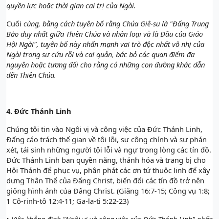
quyền lực hoặc thời gian cai trị của Ngài.
Cuối
cùng, bằng cách tuyên bố rằng Chúa Giê-su là "Đấng Trung
Bảo duy nhất giữa Thiên Chúa và nhân loại và là Đầu của Giáo
Hội Ngài", tuyên bố này nhấn mạnh vai trò độc nhất vô nhị của
Ngài trong sự cứu rỗi và cai quản, bác bỏ các quan điểm đa
nguyên hoặc tương đối cho rằng có những con đường khác dẫn
đến Thiên Chúa.
4.
Đức Thánh Linh
Chúng tôi tin vào Ngôi vị và công việc của Đức Thánh Linh,
Đấng cáo trách thế gian về tội lỗi, sự công chính và sự phán
xét, tái sinh những người tội lỗi và ngự trong lòng các tín đồ.
Đức Thánh Linh ban quyền năng, thánh hóa và trang bị cho
Hội Thánh để phục vụ, phân phát các ơn tứ thuộc linh để xây
dựng Thân Thể của Đấng Christ, biến đổi các tín đồ trở nên
giống hình ảnh của Đấng Christ. (Giăng 16:7-15; Công vụ 1:8;
1 Cô-rinh-tô 12:4-11; Ga-la-ti 5:22-23)
•
Việc khẳng định "Ngôi vị và công việc của Đức Thánh Linh" nhấn