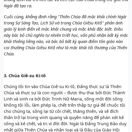
Ngài đã tạo ra.
Cuối
cùng, khẳng định rằng "Thiên Chúa đã mặc khải chính Ngài
trong Sự Sáng Tạo, Lịch Sử và trong Chúa Giêsu Kitô" phản ánh
giáo lý kinh điển về mặc khải chung và mặc khải đặc biệt. Điều
này bác bỏ chủ nghĩa tự nhiên triết học, vốn phủ nhận bất kỳ mặc
khải thiêng liêng nào, và bác bỏ bất kỳ quan điểm tôn giáo nào
coi thường Chúa Giêsu Kitô như là mặc khải tối thượng của Thiên
Chúa.
3.
Chúa Giê-su Ki-tô
Chúng tôi tin vào Chúa Giê-su Ki-tô, Đấng thực sự là Thiên
Chúa và thực sự là con người – được thụ thai bởi Đức Thánh
Linh và sinh ra bởi Đức Trinh Nữ Maria, sống một đời sống
không tội lỗi, làm phép lạ, chết trên thập tự giá để chuộc tội
cho chúng ta, sống lại từ cõi chết, thăng thiên, và sẽ đích
thân trở lại trong vinh quang và quyền năng để phán xét kẻ
sống và kẻ chết, và trị vì đời đời. Ngài là Đấng Trung Bảo duy
nhất giữa Thiên Chúa và nhân loại và là Đầu của Giáo Hội