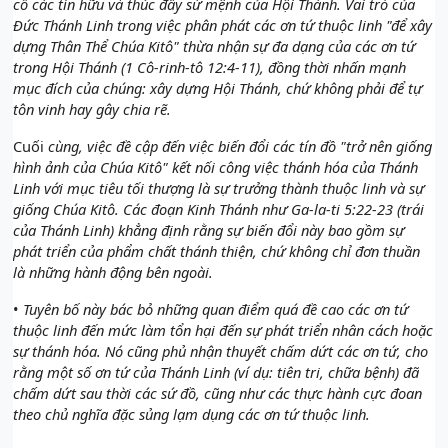
cố các tín hữu và thúc đẩy sứ mệnh của Hội Thánh. Vai trò của
Đức Thánh Linh trong việc phân phát các ơn tứ thuộc linh "để xây
dựng Thân Thể Chúa Kitô" thừa nhận sự đa dạng của các ơn tứ
trong Hội Thánh (1 Cô-rinh-tô 12:4-11), đồng thời nhấn mạnh
mục đích của chúng: xây dựng Hội Thánh, chứ không phải để tự
tôn vinh hay gây chia rẽ.
Cuối
cùng, việc đề cập đến việc biến đổi các tín đồ "trở nên giống
hình ảnh của Chúa Kitô" kết nối công việc thánh hóa của Thánh
Linh với mục tiêu tối thượng là sự trưởng thành thuộc linh và sự
giống Chúa Kitô. Các đoạn Kinh Thánh như Ga-la-ti 5:22-23 (trái
của Thánh Linh) khẳng định rằng sự biến đổi này bao gồm sự
phát triển của phẩm chất thánh thiện, chứ không chỉ đơn thuần
là những hành động bên ngoài.
•
Tuyên bố này bác bỏ những quan điểm quá đề cao các ơn tứ
thuộc linh đến mức làm tổn hại đến sự phát triển nhân cách hoặc
sự thánh hóa. Nó cũng phủ nhận thuyết chấm dứt các ơn tứ, cho
rằng một số ơn tứ của Thánh Linh (ví dụ: tiên tri, chữa bệnh) đã
chấm dứt sau thời các sứ đồ, cũng như các thực hành cực đoan
theo chủ nghĩa đặc sủng lạm dụng các ơn tứ thuộc linh.