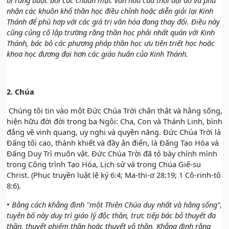
nhận các khuôn khổ thần học điều chỉnh hoặc diễn giải lại Kinh
Thánh để phù hợp với các giá trị văn hóa đang thay đổi. Điều này
cũng củng cố lập trường rằng thần học phải nhất quán với Kinh
Thánh, bác bỏ các phương pháp thần học ưu tiên triết học hoặc
khoa học đương đại hơn các giáo huấn của Kinh Thánh.
2.
Chúa
Chúng tôi tin vào một Đức Chúa Trời chân thật và hằng sống,
hiện hữu đời đời trong ba Ngôi: Cha, Con và Thánh Linh, bình
đẳng về vinh quang, uy nghi và quyền năng. Đức Chúa Trời là
Đấng tối cao, thánh khiết và đầy ân điển, là Đấng Tạo Hóa và
Đấng Duy Trì muôn vật. Đức Chúa Trời đã tỏ bày chính mình
trong Công trình Tạo Hóa, Lịch sử và trong Chúa Giê-su
Christ. (Phục truyền luật lệ ký 6:4; Ma-thi-ơ 28:19; 1 Cô-rinh-tô
8:6).
•
Bằng cách khẳng định "một Thiên Chúa duy nhất và hằng sống",
tuyên bố này duy trì giáo lý độc thần, trực tiếp bác bỏ thuyết đa
thần, thuyết phiếm thần hoặc thuyết vô thần. Khẳng định rằng