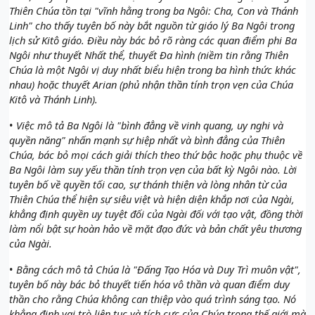
Thiên Chúa tồn tại "vĩnh hằng trong ba Ngôi: Cha, Con và Thánh
Linh" cho thấy tuyên bố này bắt nguồn từ giáo lý Ba Ngôi trong
lịch sử Kitô giáo. Điều này bác bỏ rõ ràng các quan điểm phi Ba
Ngôi như thuyết Nhất thể, thuyết Đa hình (niềm tin rằng Thiên
Chúa là một Ngôi vị duy nhất biểu hiện trong ba hình thức khác
nhau) hoặc thuyết Arian (phủ nhận thần tính trọn vẹn của Chúa
Kitô và Thánh Linh).
•
Việc mô tả Ba Ngôi là "bình đẳng về vinh quang, uy nghi và
quyền năng" nhấn mạnh sự hiệp nhất và bình đẳng của Thiên
Chúa, bác bỏ mọi cách giải thích theo thứ bậc hoặc phụ thuộc về
Ba Ngôi làm suy yếu thần tính trọn vẹn của bất kỳ Ngôi nào. Lời
tuyên bố về quyền tối cao, sự thánh thiện và lòng nhân từ của
Thiên Chúa thể hiện sự siêu việt và hiện diện khắp nơi của Ngài,
khẳng định quyền uy tuyệt đối của Ngài đối với tạo vật, đồng thời
làm nổi bật sự hoàn hảo về mặt đạo đức và bản chất yêu thương
của Ngài.
•
Bằng cách mô tả Chúa là "Đấng Tạo Hóa và Duy Trì muôn vật",
tuyên bố này bác bỏ thuyết tiến hóa vô thần và quan điểm duy
thần cho rằng Chúa không can thiệp vào quá trình sáng tạo. Nó
khẳng định vai trò liên tục và tích cực của Chúa trong thế giới mà