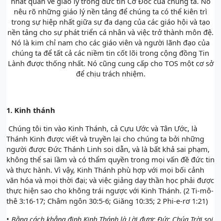
nhất quán về giáo lý trong đức tin Cơ Đốc của chúng ta. Nó
nêu rõ những giáo lý nền tảng để chúng ta có thể kiên trì
trong sự hiệp nhất giữa sự đa dạng của các giáo hội và tạo
nền tảng cho sự phát triển cá nhân và việc trở thành môn đệ.
Nó là kim chỉ nam cho các giáo viên và người lãnh đạo của
chúng ta để tất cả các niềm tin cốt lõi trong cộng đồng Tin
Lành được thống nhất. Nó cũng cung cấp cho TOS một cơ sở
để chịu trách nhiệm.
1.
Kinh thánh
Chúng tôi tin vào Kinh Thánh, cả Cựu Ước và Tân Ước, là
Thánh Kinh được viết và truyền lại cho chúng ta bởi những
người được Đức Thánh Linh soi dẫn, và là bất khả sai phạm,
không thể sai lầm và có thẩm quyền trong mọi vấn đề đức tin
và thực hành. Vì vậy, Kinh Thánh phù hợp với mọi bối cảnh
văn hóa và mọi thời đại; và việc giảng dạy thần học phải được
thực hiện sao cho không trái ngược với Kinh Thánh. (2 Ti-mô-
thê 3:16-17; Châm ngôn 30:5-6; Giăng 10:35; 2 Phi-e-rơ 1:21)
•
Bằng cách khẳng định Kinh Thánh là Lời được Đức Chúa Trời soi