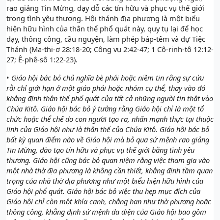
rao giảng Tin Mừng, dạy dỗ các tín hữu và phục vụ thế giới
trong tình yêu thương. Hội thánh địa phương là một biểu
hiện hữu hình của thân thể phổ quát này, quy tụ lại để học
dạy, thông công, cầu nguyện, làm phép báp-têm và dự Tiệc
Thánh (Ma-thi-ơ 28:18-20; Công vụ 2:42-47; 1 Cô-rinh-tô 12:12-
27; Ê-phê-sô 1:22-23).
•
Giáo hội bác bỏ chủ nghĩa bè phái hoặc niềm tin rằng sự cứu
rỗi chỉ giới hạn ở một giáo phái hoặc nhóm cụ thể, thay vào đó
khẳng định thân thể phổ quát của tất cả những người tin thật vào
Chúa Kitô. Giáo hội bác bỏ ý tưởng rằng Giáo hội chỉ là một tổ
chức hoặc thể chế do con người tạo ra, nhấn mạnh thực tại thuộc
linh của Giáo hội như là thân thể của Chúa Kitô. Giáo hội bác bỏ
bất kỳ quan điểm nào về Giáo hội mà bỏ qua sứ mệnh rao giảng
Tin Mừng, đào tạo tín hữu và phục vụ thế giới bằng tình yêu
thương. Giáo hội cũng bác bỏ quan niệm rằng việc tham gia vào
một nhà thờ địa phương là không cần thiết, khẳng định tầm quan
trọng của nhà thờ địa phương như một biểu hiện hữu hình của
Giáo hội phổ quát. Giáo hội bác bỏ việc thu hẹp mục đích của
Giáo hội chỉ còn một khía cạnh, chẳng hạn như thờ phượng hoặc
thông công, khẳng định sứ mệnh đa diện của Giáo hội bao gồm