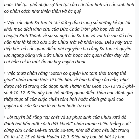
hoặc thế tục phủ nhận sự tồn tại của cõi tâm linh và các sinh linh
có nhân cách như thiên thần và ác quỷ.
•
Việc xác định Sa-tan là "kẻ đứng đầu trong số những kẻ lạc lối
khỏi mục đích vĩnh cửu của Đức Chúa Trời" phù hợp với câu
chuyện Kinh Thánh về sự sa ngã của Sa-tan và vai trò sau đó của
hắn như là kẻ thù của Đức Chúa Trời và nhân loại. Điều này trực
tiếp bác bỏ các quan điểm nhị nguyên cho rằng Sa-tan có quyền
lực ngang bằng với Đức Chúa Trời hoặc các quan điểm duy vật
coi hắn chỉ là một ẩn dụ hay huyền thoại.
•
Việc thừa nhận rằng "Satan có quyền lực tạm thời trong thế
gian" nhấn mạnh thực tế hiện hữu về ảnh hưởng của hắn, như
được mô tả trong các đoạn Kinh Thánh như Gióp 1:6-12 và Ê-phê-
sô 6:10-12. Điều này bác bỏ những quan điểm thần học đánh giá
thấp thực tế của cuộc chiến tâm linh hoặc đánh giá quá cao
quyền lực của Sa-tan là vô hạn hoặc tự chủ.
•
Lời tuyên bố rằng "sự chết và sự phục sinh của Chúa Kitô đã
đánh bại hắn một cách dứt khoát" nhấn mạnh chiến thắng cuối
cùng của Chúa Giê-su trước Sa-tan, như đã được nêu bật trong
Cô-lô-xi 2:15 và Khải Huyền 12:9. Điều này bác bỏ bất kỳ học