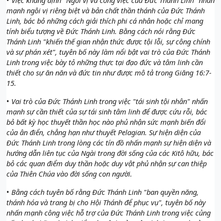
mạnh ngôi vị riêng biệt và bản chất thần thánh của Đức Thánh
Linh, bác bỏ những cách giải thích phi cá nhân hoặc chỉ mang
tính biểu tượng về Đức Thánh Linh. Bằng cách nói rằng Đức
Thánh Linh "khiến thế gian nhận thức được tội lỗi, sự công chính
và sự phán xét", tuyên bố này làm nổi bật vai trò của Đức Thánh
Linh trong việc bày tỏ những thực tại đạo đức và tâm linh cần
thiết cho sự ăn năn và đức tin như được mô tả trong Giăng 16:7-
15.
•
Vai trò của Đức Thánh Linh trong việc "tái sinh tội nhân" nhấn
mạnh sự cần thiết của sự tái sinh tâm linh để được cứu rỗi, bác
bỏ bất kỳ học thuyết thần học nào phủ nhận sức mạnh biến đổi
của ân điển, chẳng hạn như thuyết Pelagian. Sự hiện diện của
Đức Thánh Linh trong lòng các tín đồ nhấn mạnh sự hiện diện và
hướng dẫn liên tục của Ngài trong đời sống của các Kitô hữu, bác
bỏ các quan điểm duy thần hoặc duy vật phủ nhận sự can thiệp
của Thiên Chúa vào đời sống con người.
•
Bằng cách tuyên bố rằng Đức Thánh Linh "ban quyền năng,
thánh hóa và trang bị cho Hội Thánh để phục vụ", tuyên bố này
nhấn mạnh công việc hỗ trợ của Đức Thánh Linh trong việc củng