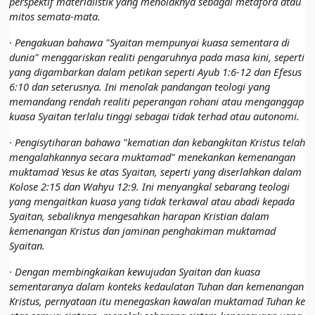
perspektif materialistik yang menolaknya sebagai metafora atau
mitos semata-mata.
·
Pengakuan bahawa "Syaitan mempunyai kuasa sementara di
dunia" menggariskan realiti pengaruhnya pada masa kini, seperti
yang digambarkan dalam petikan seperti Ayub 1:6-12 dan Efesus
6:10 dan seterusnya. Ini menolak pandangan teologi yang
memandang rendah realiti peperangan rohani atau menganggap
kuasa Syaitan terlalu tinggi sebagai tidak terhad atau autonomi.
·
Pengisytiharan bahawa "kematian dan kebangkitan Kristus telah
mengalahkannya secara muktamad" menekankan kemenangan
muktamad Yesus ke atas Syaitan, seperti yang diserlahkan dalam
Kolose 2:15 dan Wahyu 12:9. Ini menyangkal sebarang teologi
yang mengaitkan kuasa yang tidak terkawal atau abadi kepada
Syaitan, sebaliknya mengesahkan harapan Kristian dalam
kemenangan Kristus dan jaminan penghakiman muktamad
Syaitan.
·
Dengan membingkaikan kewujudan Syaitan dan kuasa
sementaranya dalam konteks kedaulatan Tuhan dan kemenangan
Kristus, pernyataan itu menegaskan kawalan muktamad Tuhan ke