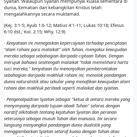
Syaitan.
Walaupun Syaitan mempunyai kuasa sementara di
dunia, kematian dan kebangkitan Kristus telah
mengalahkannya secara muktamad.
(Kej. 3:1-5; Ayub 1:6-12; Matius 4:1-11; Lukas 10:18; Efesus
6:10 dst.; Kol. 2:15; Why. 12:9)
·
Kenyataan ini menegaskan kepercayaan terhadap penciptaan
"alam rohani para malaikat" oleh Tuhan, mengakui kewujudan
mereka sebagai sebahagian daripada ciptaan Tuhan. Dengan
merujuk bahawa sesetengah malaikat "tidak memelihara harta
suci mereka," kenyataan itu menonjolkan pemberontakan
sebahagian daripada makhluk rohani ini, menolak pandangan
dunia naturalistik atau sekular yang menafikan kewujudan alam
rohani dan makhluk peribadi seperti malaikat dan syaitan.
·
Pengenalpastian Syaitan sebagai "ketua di antara mereka yang
menyimpang daripada tujuan abadi Tuhan" selaras dengan
naratif alkitabiah tentang kejatuhan Syaitan dan peranan
seterusnya sebagai musuh Tuhan dan manusia. Ini secara
langsung menyangkal pandangan dunia dualistik yang
menggambarkan Syaitan setaraf kuasa dengan Tuhan atau