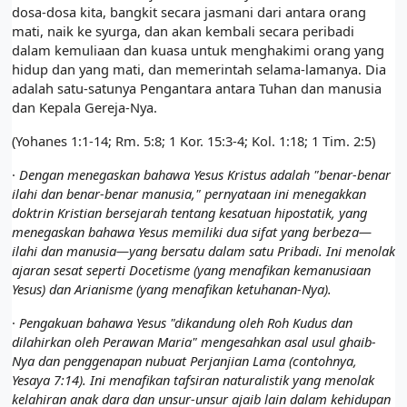
dosa-dosa kita, bangkit secara jasmani dari antara orang
mati, naik ke syurga, dan akan kembali secara peribadi
dalam kemuliaan dan kuasa untuk menghakimi orang yang
hidup dan yang mati, dan memerintah selama-lamanya. Dia
adalah satu-satunya Pengantara antara Tuhan dan manusia
dan Kepala Gereja-Nya.
(Yohanes 1:1-14; Rm. 5:8; 1 Kor. 15:3-4; Kol. 1:18; 1 Tim. 2:5)
·
Dengan menegaskan bahawa Yesus Kristus adalah "benar-benar
ilahi dan benar-benar manusia," pernyataan ini menegakkan
doktrin Kristian bersejarah tentang kesatuan hipostatik, yang
menegaskan bahawa Yesus memiliki dua sifat yang berbeza—
ilahi dan manusia—yang bersatu dalam satu Pribadi. Ini menolak
ajaran sesat seperti Docetisme (yang menafikan kemanusiaan
Yesus) dan Arianisme (yang menafikan ketuhanan-Nya).
·
Pengakuan bahawa Yesus "dikandung oleh Roh Kudus dan
dilahirkan oleh Perawan Maria" mengesahkan asal usul ghaib-
Nya dan penggenapan nubuat Perjanjian Lama (contohnya,
Yesaya 7:14). Ini menafikan tafsiran naturalistik yang menolak
kelahiran anak dara dan unsur-unsur ajaib lain dalam kehidupan