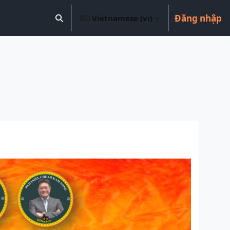
Đăng nhập
Vietnamese ‎(vi)‎
Chuyển đổi chọn tìm kiếm