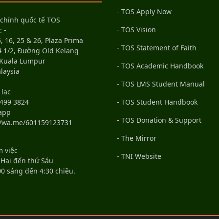
- TOS Apply Now
 chính quốc tế TOS
- TOS Vision
: -
, 16, 25 & 26, Plaza Prima
- TOS Statement of Faith
4 1/2, Đường Old Kelang
 Kuala Lumpur
- TOS Academic Handbook
laysia
- TOS LMS Student Manual
 lạc
499 3824
- TOS Student Handbook
app
- TOS Donation & Support
//wa.me/601159123731
- The Mirror
m việc
- TNI Website
 Hai đến thứ Sáu
00 sáng đến 4:30 chiều.