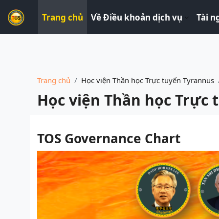
----------------------------
Trang chủ
Về Điều khoản dịch vụ
Tài n
Chuyển tới nội dung chính
Trang chủ
Học viện Thần học Trực tuyến Tyrannus
Học viện Thần học Trực 
Các yêu cầu hoàn thành
TOS Governance Chart