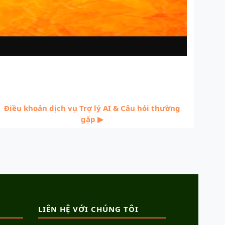
Điều khoản dịch vụ Trợ lý AI & Câu hỏi thường 
gặp ▶︎
LIÊN HỆ VỚI CHÚNG TÔI