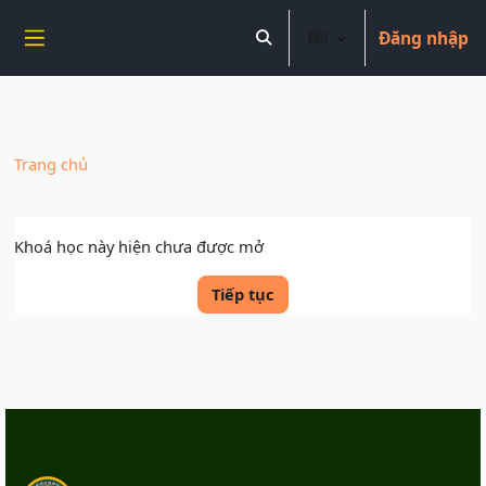
----------------------------
Đăng nhập
Chuyển tới nội dung chính
Chuyển đổi chọn tìm kiếm
Bảng điều khiển cạnh
Trang chủ
Khoá học này hiện chưa được mở
Tiếp tục