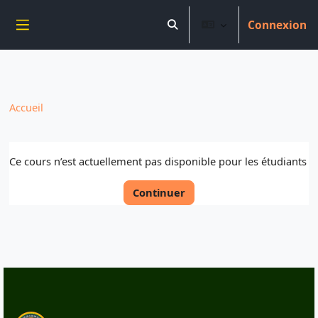
----------------------------
Connexion
Aller au contenu principal
Activer/désactiver la saisie 
Panneau latéral
Accueil
Ce cours n’est actuellement pas disponible pour les étudiants
Continuer