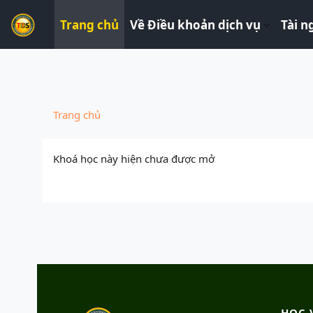
----------------------------
Trang chủ
Về Điều khoản dịch vụ
Tài n
Chuyển tới nội dung chính
Trang chủ
Khoá học này hiện chưa được mở
HỌC 