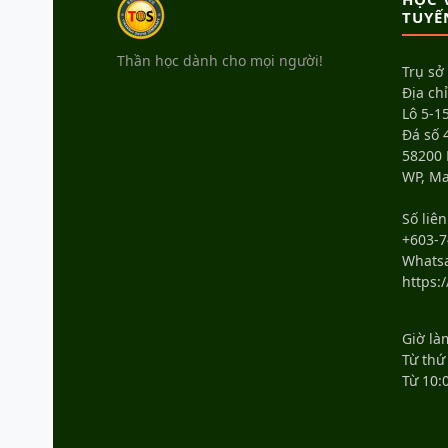
TUYẾ
Thần học dành cho mọi người!
Trụ sở
Địa chỉ
Lô 5-15
Đá số 
58200
WP, Ma
Số liên
+603-7
Whats
https:
Giờ là
Từ thứ
Từ 10: