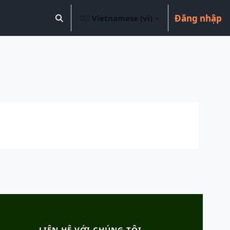
Đăng nhập
Vietnamese ‎(vi)‎
Chuyển đổi chọn tìm kiếm
LIÊN HỆ VỚI CHÚNG TÔI