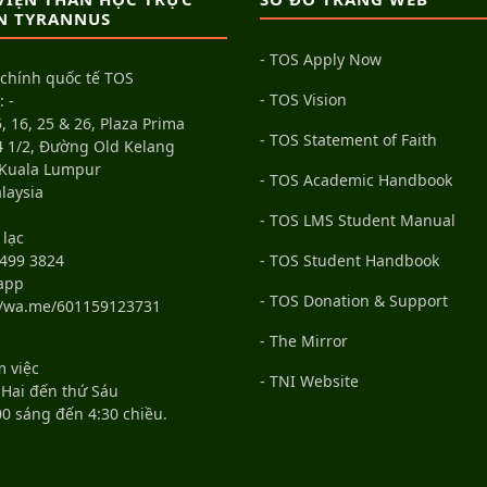
N TYRANNUS
- TOS Apply Now
 chính quốc tế TOS
- TOS Vision
: -
, 16, 25 & 26, Plaza Prima
- TOS Statement of Faith
4 1/2, Đường Old Kelang
 Kuala Lumpur
- TOS Academic Handbook
laysia
- TOS LMS Student Manual
 lạc
499 3824
- TOS Student Handbook
app
- TOS Donation & Support
//wa.me/601159123731
- The Mirror
m việc
- TNI Website
 Hai đến thứ Sáu
00 sáng đến 4:30 chiều.