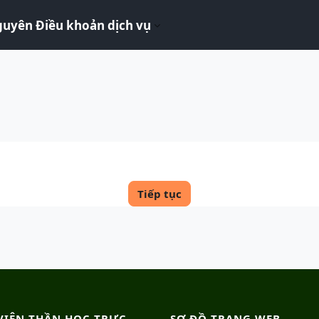
guyên Điều khoản dịch vụ
Tiếp tục
VIỆN THẦN HỌC TRỰC
SƠ ĐỒ TRANG WEB